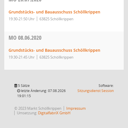
Grundstücks- und Bauausschuss Schöllkrippen
19:30-21:50 Uhr
63825 Schöllkrippen
MO
08.06.2020
Grundstücks- und Bauausschuss Schöllkrippen
19:30-21:45 Uhr
63825 Schöllkrippen
5 Sätze
Software:
(Wird in
letzte Änderung: 07.08.2026
Sitzungsdienst
Session
19:01:15
© 2023 Markt Schöllkrippen
Impressum
Umsetzung:
DigitalfabriX GmbH