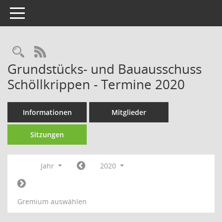
Toggle navigation
Rechercheauswahl
RSS-Feed
Grundstücks- und Bauausschuss
Schöllkrippen - Termine 2020
Informationen
Mitglieder
Sitzungen
Jahr
2020
Gremium auswählen