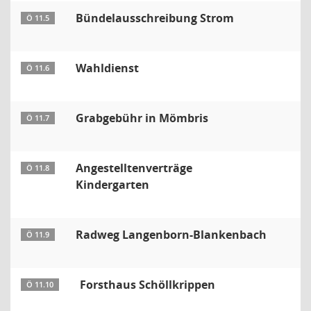
Bündelausschreibung Strom
Ö 11.5
Wahldienst
Ö 11.6
Grabgebühr in Mömbris
Ö 11.7
Angestelltenverträge
Ö 11.8
Kindergarten
Radweg Langenborn-Blankenbach
Ö 11.9
Forsthaus Schöllkrippen
Ö 11.10