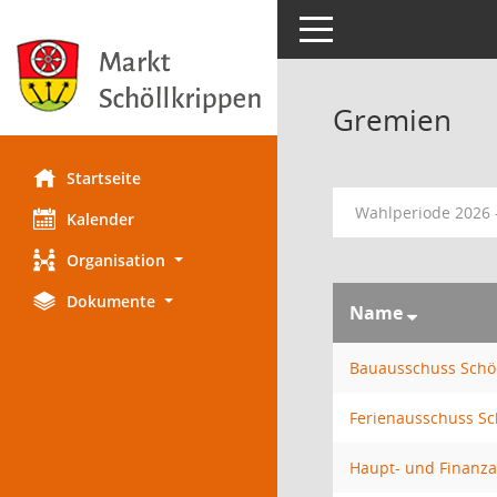
Toggle navigation
Gremien
Startseite
Wahlperiode 2026 
Kalender
Organisation
Dokumente
Name
Bauausschuss Schöl
Ferienausschuss Sc
Haupt- und Finanza