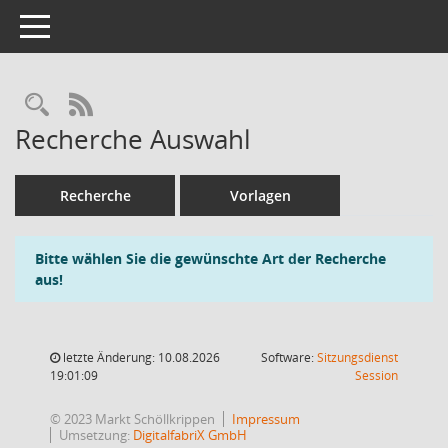
Toggle navigation
Rechercheauswahl
RSS-Feed
Recherche Auswahl
Recherche
Vorlagen
Bitte wählen Sie die gewünschte Art der Recherche
aus!
letzte Änderung: 10.08.2026
Software:
Sitzungsdienst
(Wird in
19:01:09
Session
© 2023 Markt Schöllkrippen
Impressum
Umsetzung:
DigitalfabriX GmbH