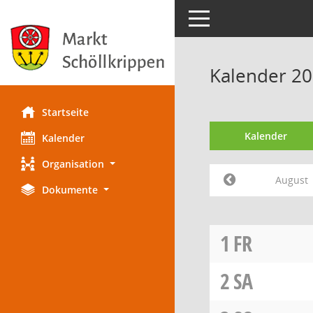
Toggle navigation
Kalender 20
Startseite
Kalender
Kalender
Organisation
August
Dokumente
1
FR
2
SA