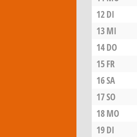
12
DI
13
MI
14
DO
15
FR
16
SA
17
SO
18
MO
19
DI