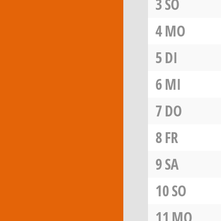
3
SO
4
MO
5
DI
6
MI
7
DO
8
FR
9
SA
10
SO
11
MO