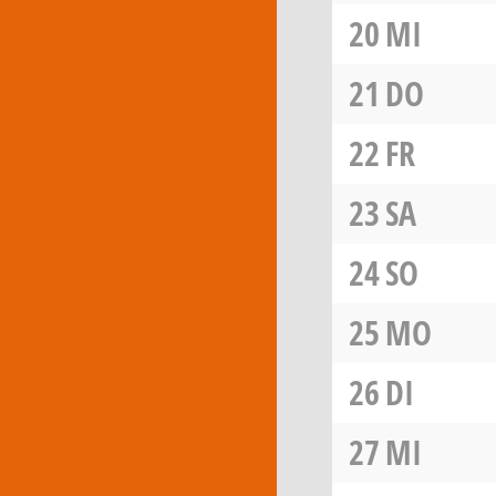
20
MI
21
DO
22
FR
23
SA
24
SO
25
MO
26
DI
27
MI