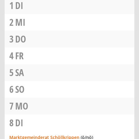
1
DI
2
MI
3
DO
4
FR
5
SA
6
SO
7
MO
8
DI
Marktgemeinderat Schöllkrippen
(ö/nö)