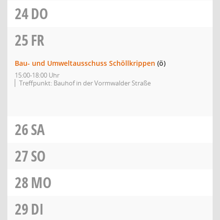
24
DO
25
FR
Bau- und Umweltausschuss Schöllkrippen
(ö)
15:00-18:00 Uhr
Treffpunkt: Bauhof in der Vormwalder Straße
26
SA
27
SO
28
MO
29
DI