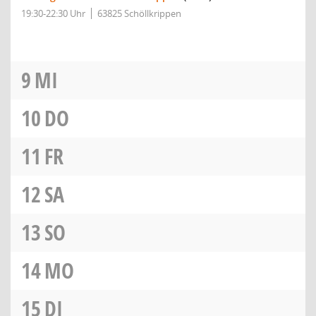
19:30-22:30 Uhr
63825 Schöllkrippen
9
MI
10
DO
11
FR
12
SA
13
SO
14
MO
15
DI