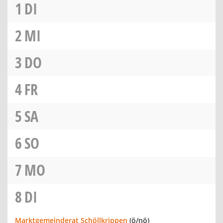
1
DI
2
MI
3
DO
4
FR
5
SA
6
SO
7
MO
8
DI
Marktgemeinderat Schöllkrippen
(ö/nö)