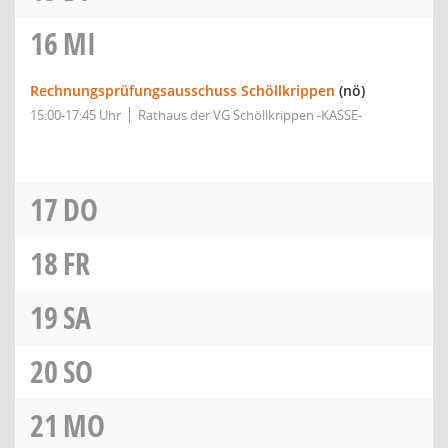
16
MI
Rechnungsprüfungsausschuss Schöllkrippen
(nö)
15:00-17:45 Uhr
Rathaus der VG Schöllkrippen -KASSE-
17
DO
18
FR
19
SA
20
SO
21
MO