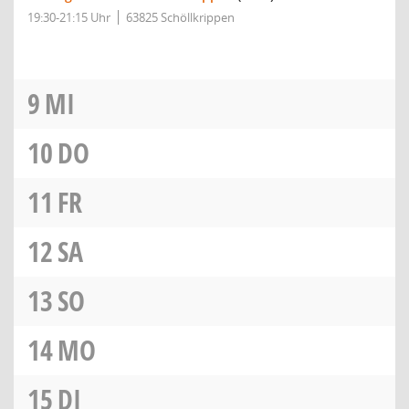
19:30-21:15 Uhr
63825 Schöllkrippen
9
MI
10
DO
11
FR
12
SA
13
SO
14
MO
15
DI