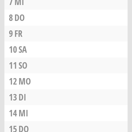
7
MI
8
DO
9
FR
10
SA
11
SO
12
MO
13
DI
14
MI
15
DO