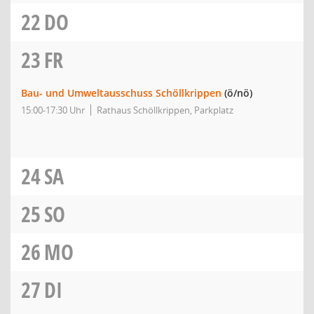
22
DO
23
FR
Bau- und Umweltausschuss Schöllkrippen
(ö/nö)
15:00-17:30 Uhr
Rathaus Schöllkrippen, Parkplatz
24
SA
25
SO
26
MO
27
DI