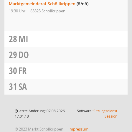
Marktgemeinderat Schöllkrippen
(ö/nö)
19:30 Uhr
63825 Schöllkrippen
28
MI
29
DO
30
FR
31
SA
letzte Änderung: 07.08.2026
Software:
Sitzungsdienst
(Wird in
17:01:13
Session
© 2023 Markt Schöllkrippen
Impressum