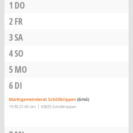
1
DO
2
FR
3
SA
4
SO
5
MO
6
DI
Marktgemeinderat Schöllkrippen
(ö/nö)
19:30-21:45 Uhr
63825 Schöllkrippen