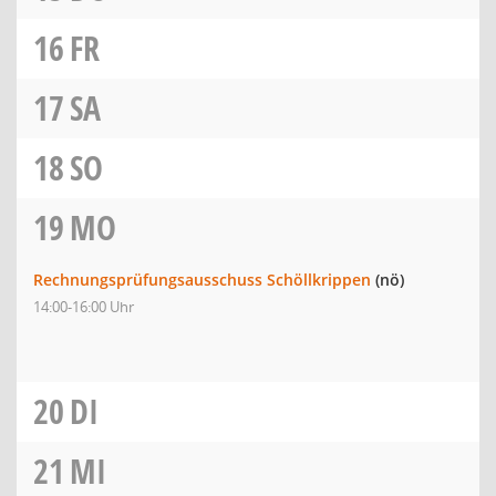
16
FR
17
SA
18
SO
19
MO
Rechnungsprüfungsausschuss Schöllkrippen
(nö)
14:00-16:00 Uhr
20
DI
21
MI