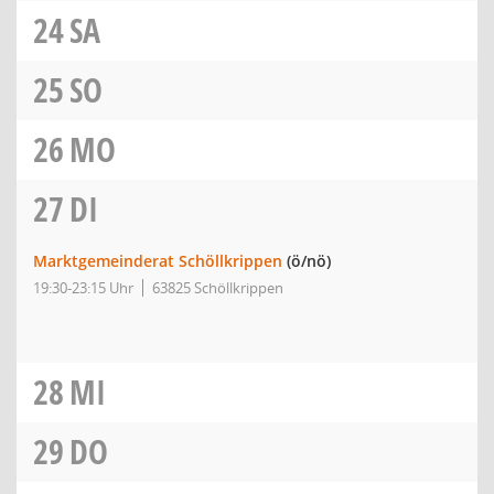
24
SA
25
SO
26
MO
27
DI
Marktgemeinderat Schöllkrippen
(ö/nö)
19:30-23:15 Uhr
63825 Schöllkrippen
28
MI
29
DO