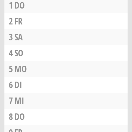
1
DO
2
FR
3
SA
4
SO
5
MO
6
DI
7
MI
8
DO