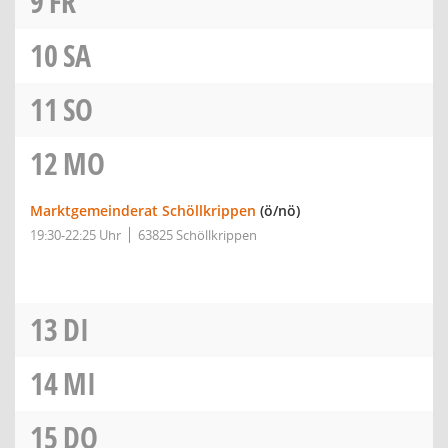
9
FR
10
SA
11
SO
12
MO
Marktgemeinderat Schöllkrippen
(ö/nö)
19:30-22:25 Uhr
63825 Schöllkrippen
13
DI
14
MI
15
DO