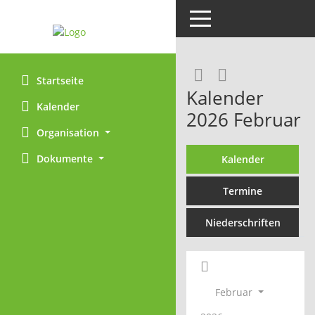
Toggle navigation
Rechercheaus
RSS-Feed
Startseite
Kalender
Kalender
2026 Februar
Organisation
Dokumente
Kalender
Termine
Niederschriften
Februar