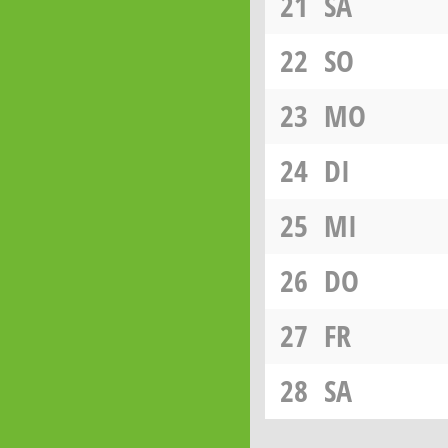
21
SA
22
SO
23
MO
24
DI
25
MI
26
DO
27
FR
28
SA