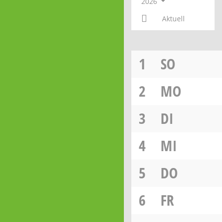
2026
Aktuell
1
SO
2
MO
3
DI
4
MI
5
DO
6
FR