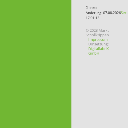
letzte
Änderung: 07.08.2026
Sitz
17:01:13
© 2023 Markt
Schöllkrippen
Impressum
Umsetzung:
DigitalfabriX
GmbH