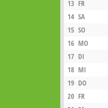
13
FR
14
SA
15
SO
16
MO
17
DI
18
MI
19
DO
20
FR