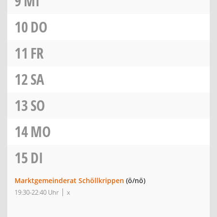
9
MI
10
DO
11
FR
12
SA
13
SO
14
MO
15
DI
Marktgemeinderat Schöllkrippen
(ö/nö)
19:30-22:40 Uhr
x