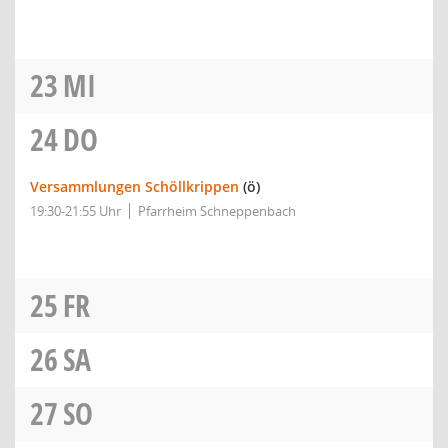
23
MI
24
DO
Versammlungen Schöllkrippen
(ö)
19:30-21:55 Uhr
Pfarrheim Schneppenbach
25
FR
26
SA
27
SO