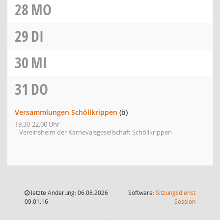
28
MO
29
DI
30
MI
31
DO
Versammlungen Schöllkrippen
(ö)
19:30-22:00 Uhr
Vereinsheim der Karnevalsgesellschaft Schöllkrippen
letzte Änderung: 06.08.2026
Software:
Sitzungsdienst
(Wird in
09:01:16
Session