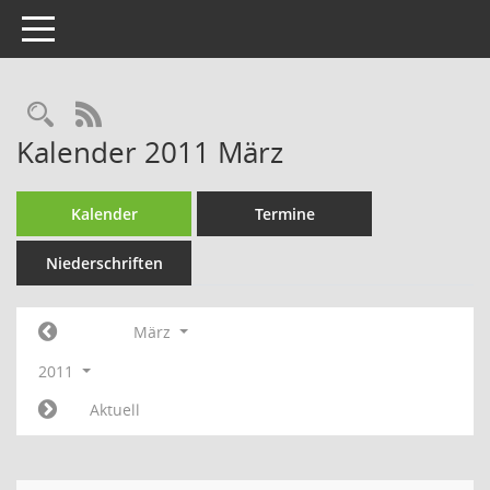
Toggle navigation
Rechercheauswahl
RSS-Feed
Kalender 2011 März
Kalender
Termine
Niederschriften
März
2011
Aktuell