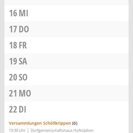
16
MI
17
DO
18
FR
19
SA
20
SO
21
MO
22
DI
Versammlungen Schöllkrippen
(ö)
19:30 Uhr
Dorfgemeinschaftshaus Hofstädten