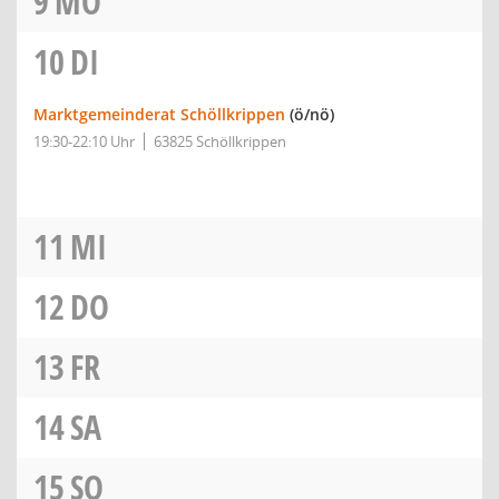
9
MO
10
DI
Marktgemeinderat Schöllkrippen
(ö/nö)
19:30-22:10 Uhr
63825 Schöllkrippen
11
MI
12
DO
13
FR
14
SA
15
SO