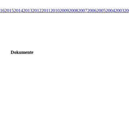
16
2015
2014
2013
2012
2011
2010
2009
2008
2007
2006
2005
2004
2003
20
Dokumente