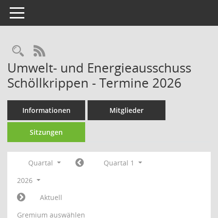
Toggle navigation
Rechercheauswahl
RSS-Feed
Umwelt- und Energieausschuss
Schöllkrippen - Termine 2026
Informationen
Mitglieder
Sitzungen
Quartal
Quartal 1
2026
Aktuell
Gremium auswählen