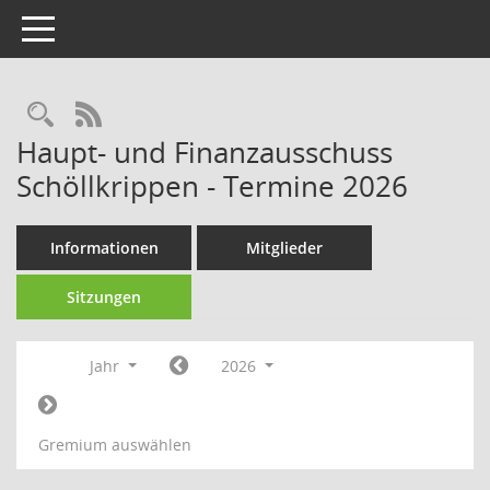
Toggle navigation
Rechercheauswahl
RSS-Feed
Haupt- und Finanzausschuss
Schöllkrippen - Termine 2026
Informationen
Mitglieder
Sitzungen
Jahr
2026
Gremium auswählen